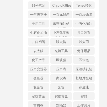
98号汽油
CryptoKitties
Tenso转运
一年级下册
一百元钱怎
一百块钱怎
语文
么花
么花
专用工具
东营加油站
中石化加油
优惠日
中石化加油
中石化采购
井口装置
卡优惠
技术规范
井口闸阀
以太坊
以太币
以太猫
充填工具
劳保用品
化工产品
区块猫
区块链
压力变送器
压力表
原油破乳剂
变压器
商俊杰
基地片区站
点
复合管
套管
存金通
定投黄金
实物黄金
密封
富爸爸
封隔器
工作照片